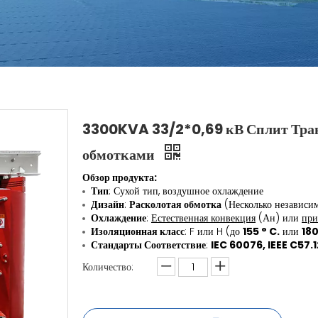
3300KVA 33/2*0,69 кВ Сплит Тран
обмотками
Обзор продукта:
Тип
: Сухой тип, воздушное охлаждение
Дизайн
:
Расколотая обмотка
(Несколько независи
Охлаждение
:
Естественная конвекция
(Ан) или
при
Изоляционная класс
: F или H (до
155 ° C.
или
180
Стандарты Соответствие
:
IEC 60076, IEEE C57.1
Количество: