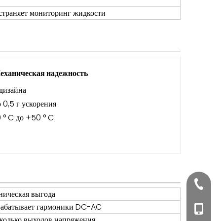
страняет мониторинг жидкости
еханическая надежность
дизайна
 0,5 г ускорения
 ° C до +50 ° C
+86020
ническая выгода
абатывает гармоники DC-AC
+86188
колько выходов напряжения