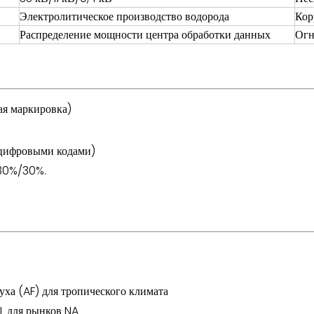
Электролитическое производство водорода
Кор
Распределение мощности центра обработки данных
Огн
ая маркировка)
-цифровыми кодами)
30%/30%.
уха (AF) для тропического климата
L для рынков NA