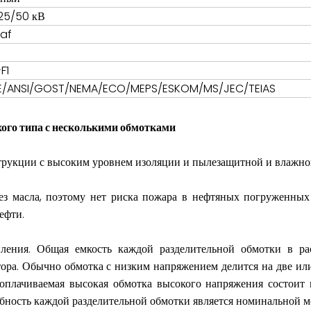
125/50 кВ
 af
F1
EE/ANSI/GOST/NEMA/ECO/MEPS/ESKOM/MS/JEC/TEIAS
ого типа с несколькими обмотками
струкции с высоким уровнем изоляции и пылезащитной и влажно
без масла, поэтому нет риска пожара в нефтяных погруженны
ефти.
ления. Общая емкость каждой разделительной обмотки в ра
ра. Обычно обмотка с низким напряжением делится на две или 
плачиваемая высокая обмотка высокого напряжения состоит и
обность каждой разделительной обмотки является номинальной 