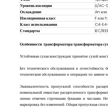
Уровень изоляции
LI/AC-
Охлаждение
An или
Изоляционная класс
F или h
Класс использования
C4-E4-
Стандарты
IEC/IE
Особенности трансформатора трансформатора сух
Устойчивая сухая конструкция: принятие сухой кон
Без технического обслуживания и огнестойкость: 
техническом обслуживании и операциях по замене н
Эквивалентность пропускной способности расщеп
номинальной емкостью расщепленного трансформато
линии отмечен строчными буквами и числами. Нео
маркировка без изменений. Общая пропускная спос