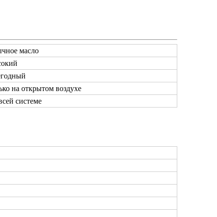
чное масло
окий
годный
ько на открытом воздухе
всей системе