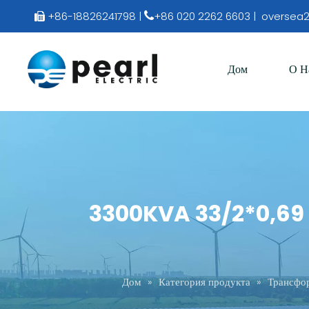
+86-18826241798 |
+86 020 2262 6603 |
oversea2


Дом
О Н
3300KVA 33/2*0,69 к
Дом
»
Категория продукта
»
Трансфо