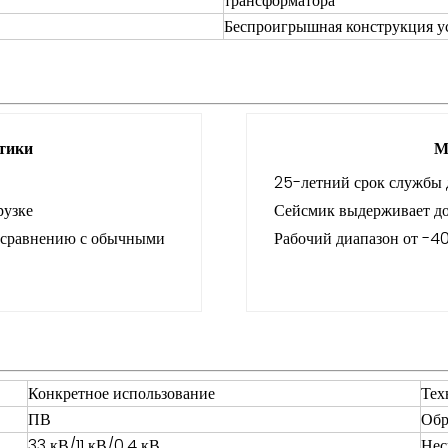
трансформатора
Беспроигрышная конструкция у
стики
М
25-летний срок службы 
рузке
Сейсмик выдерживает до
о сравнению с обычными
Рабочий диапазон от -40
Конкретное использование
Тех
ПВ
Обр
33 кВ/11 кВ/0,4 кВ
Нес