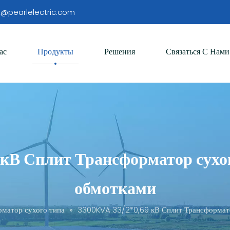
@pearlelectric.com
ас
Продукты
Решения
Связаться С Нами
В Сплит Трансформатор сухог
обмотками
рматор сухого типа
»
3300KVA 33/2*0,69 кВ Сплит Трансформато