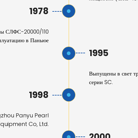
1978
ры СЛФС-20000/110
плуатацию в Паньюе
1995
Выпущены в свет тр
серии SC.
1998
gzhou Panyu Pearl
 Equipment Co, Ltd.
2000