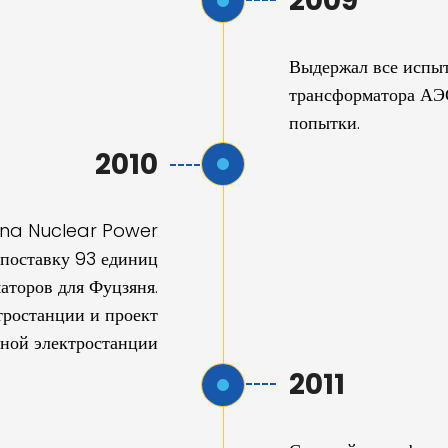
2009
Выдержал все испыт
трансформатора АЭС
попытки.
2010
hina Nuclear Power
 поставку 93 единиц
аторов для Фуцзяня.
тростанции и проект
мной электростанции
2011