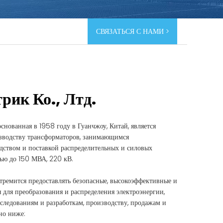
СВЯЗАТЬСЯ С НАМИ >
рик Ко., Лтд.
основанная в 1958 году в Гуанчжоу, Китай, является
зводству трансформаторов, занимающимся
дством и поставкой распределительных и силовых
ью до 150 МВА, 220 кВ.
стремится предоставлять безопасные, высокоэффективные и
 для преобразования и распределения электроэнергии,
следованиям и разработкам, производству, продажам и
но ниже: