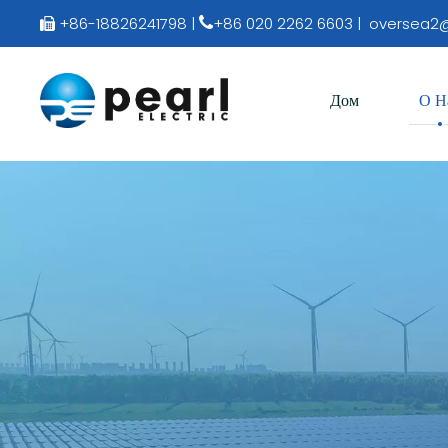
+86-18826241798 |
+86 020 2262 6603 |
oversea2@


Дом
О Н