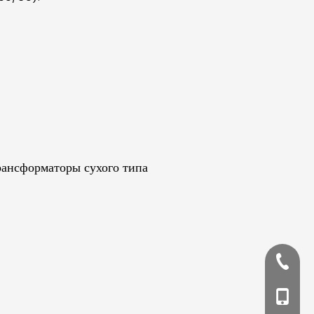
ансформаторы сухого типа
+86020
+86188