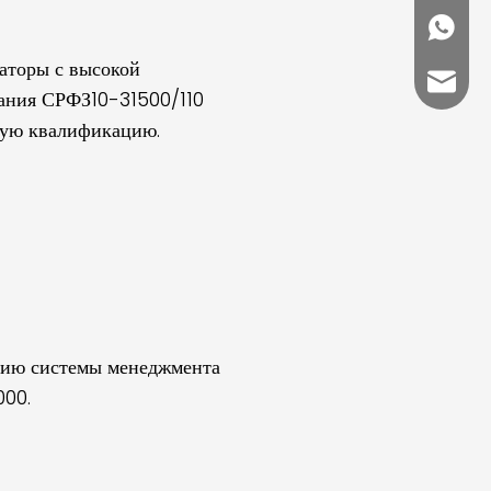
+86188
аторы с высокой
overse
гания СРФЗ10-31500/110
ую квалификацию.
ию системы менеджмента
000.